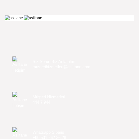
Siz Sorun Biz Anlatalım
musterihizmetleri@asiltane.com
Müşteri Hizmetleri
444 7 944
Whatsapp Sipariş
+90 531 262 36 28