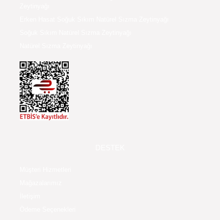
Zeytinyağı
Erken Hasat Soğuk Sıkım Natürel Sızma Zeytinyağı
Soğuk Sıkım Natürel Sızma Zeytinyağı
Natürel Sızma Zeytinyağı
DESTEK
Müşteri Hizmetleri
Mağazalarımız
İletişim
Ödeme Seçenekleri