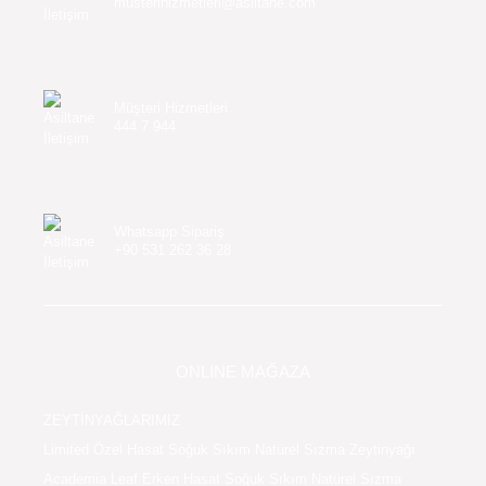
musterihizmetleri@asiltane.com
Müşteri Hizmetleri
444 7 944
Whatsapp Sipariş
+90 531 262 36 28
ONLINE MAĞAZA
ZEYTİNYAĞLARIMIZ
Limited Özel Hasat Soğuk Sıkım Natürel Sızma Zeytinyağı
Academia Leaf Erken Hasat Soğuk Sıkım Natürel Sızma