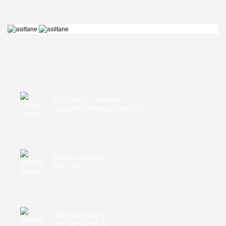
Siz Sorun Biz Anlatalım
musterihizmetleri@asiltane.com
Müşteri Hizmetleri
444 7 944
Whatsapp Sipariş
+90 531 262 36 28