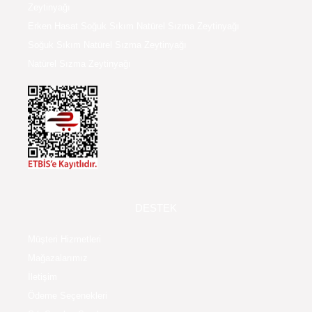
Zeytinyağı
Erken Hasat Soğuk Sıkım Natürel Sızma Zeytinyağı
Soğuk Sıkım Natürel Sızma Zeytinyağı
Natürel Sızma Zeytinyağı
DESTEK
Müşteri Hizmetleri
Mağazalarımız
İletişim
Ödeme Seçenekleri