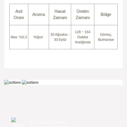
Asit
Hasat
Üretim
Aroma
Bölge
Oranı
Zamanı
Zamanı
128 ~ 164
30 Ağustos -
Gömeç,
Max. %0,3
Yoğun
Dakika
30 Eylül
Burhaniye
Aralığında
Siz Sorun Biz Anlatalım