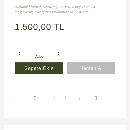
Asiltane Limited, zeytinyağına verilen değeri en üst
seviyeye taşımak için tasarlanmış nadide bir ür ..
1.500,00 TL
Adet
Sepete Ekle
Hemen Al