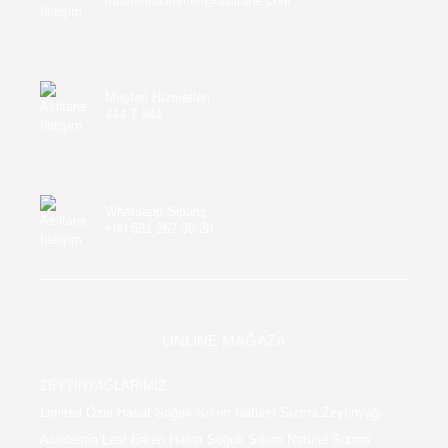
musterihizmetleri@asiltane.com
Müşteri Hizmetleri
444 7 944
Whatsapp Sipariş
+90 531 262 36 28
ONLINE MAĞAZA
ZEYTİNYAĞLARIMIZ
Limited Özel Hasat Soğuk Sıkım Natürel Sızma Zeytinyağı
Academia Leaf Erken Hasat Soğuk Sıkım Natürel Sızma